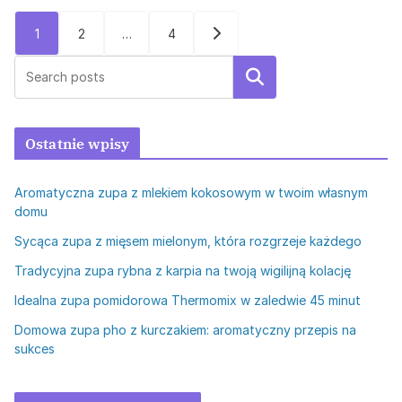
Stronicowanie
1
2
…
4
wpisów
Szukaj
Ostatnie wpisy
Aromatyczna zupa z mlekiem kokosowym w twoim własnym
domu
Sycąca zupa z mięsem mielonym, która rozgrzeje każdego
Tradycyjna zupa rybna z karpia na twoją wigilijną kolację
Idealna zupa pomidorowa Thermomix w zaledwie 45 minut
Domowa zupa pho z kurczakiem: aromatyczny przepis na
sukces