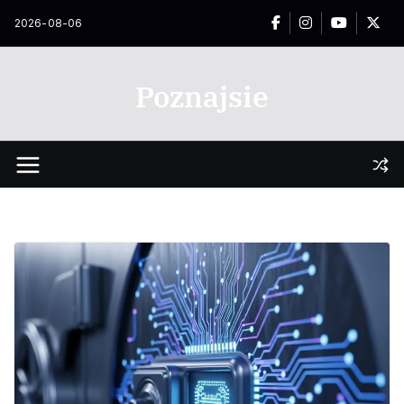
Przejdź
2026-08-06
do
treści
Poznajsie