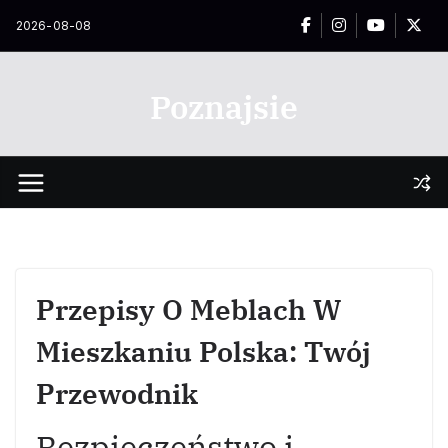
Przejdź
2026-08-08
do
treści
Poznajsie
Przepisy O Meblach W
Mieszkaniu Polska: Twój
Przewodnik
Bezpieczeństwo i