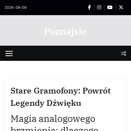
Przejdź
2026-08-06
do
treści
Poznajsie
Stare Gramofony: Powrót
Legendy Dźwięku
Magia analogowego
brzmienia: dlaczego