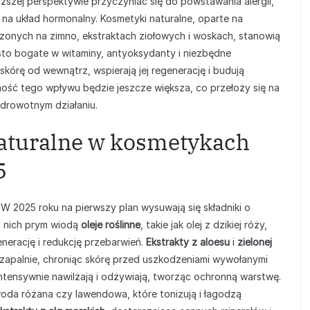
uższej perspektywie przyczyniać się do powstawania alergii,
a układ hormonalny. Kosmetyki naturalne, oparte na
czonych na zimno, ekstraktach ziołowych i woskach, stanowią
zęsto bogate w witaminy, antyoksydanty i niezbędne
kórę od wewnątrz, wspierają jej regenerację i budują
mość tego wpływu będzie jeszcze większa, co przełoży się na
drowotnym działaniu.
naturalne w kosmetykach
5
. W 2025 roku na pierwszy plan wysuwają się składniki o
d nich prym wiodą
oleje roślinne
, takie jak olej z dzikiej róży,
enerację i redukcję przebarwień.
Ekstrakty z aloesu
i
zielonej
iwzapalnie, chroniąc skórę przed uszkodzeniami wywołanymi
ntensywnie nawilżają i odżywiają, tworząc ochronną warstwę.
 woda różana czy lawendowa, które tonizują i łagodzą