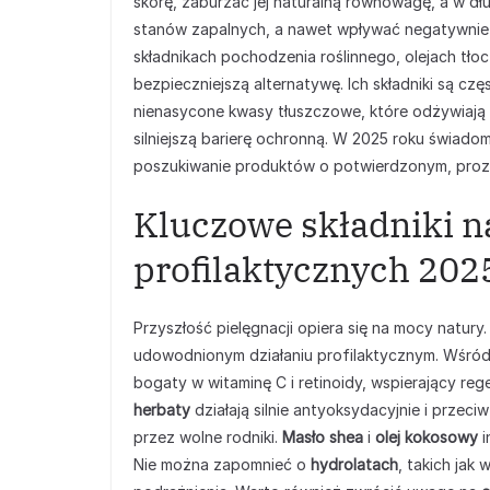
skórę, zaburzać jej naturalną równowagę, a w dł
stanów zapalnych, a nawet wpływać negatywnie n
składnikach pochodzenia roślinnego, olejach tło
bezpieczniejszą alternatywę. Ich składniki są c
nienasycone kwasy tłuszczowe, które odżywiają s
silniejszą barierę ochronną. W 2025 roku świado
poszukiwanie produktów o potwierdzonym, proz
Kluczowe składniki 
profilaktycznych 202
Przyszłość pielęgnacji opiera się na mocy natury
udowodnionym działaniu profilaktycznym. Wśró
bogaty w witaminę C i retinoidy, wspierający reg
herbaty
działają silnie antyoksydacyjnie i przec
przez wolne rodniki.
Masło shea
i
olej kokosowy
i
Nie można zapomnieć o
hydrolatach
, takich jak