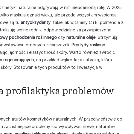
kosmetyki naturalne odgrywają w nim nieocenioną rolę. W 2025
 tylko maskują oznaki wieku, ale przede wszystkim wspierają
zowe są tu
antyoksydanty
, takie jak witaminy C i E, polifenole z
utralizują wolne rodniki odpowiedzialne za przyspieszone
nowy pochodzenia roślinnego
czy
naturalne oleje
, utrzymują
 powstawaniu drobnych zmarszczek.
Peptydy roślinne
ając jędrność i elastyczność skóry. Warto również zwrócić
lin regenerujących
, na przykład wąkrotkę azjatycką, która
ą skóry. Stosowanie tych produktów to inwestycja w
a profilaktyka problemów
ównych atutów kosmetyków naturalnych. W przeciwieństwie do
trzać istniejące problemy lub wywoływać nowe, naturalne
 z
cerą wrażliwą i skłonną do alergii
, idealne będą produkty o