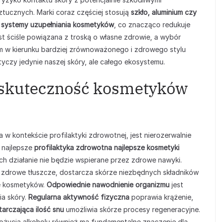
tucznych. Marki coraz częściej stosują
szkło, aluminium czy
ą
systemy uzupełniania kosmetyków
, co znacząco redukuje
st ściśle powiązana z troską o własne zdrowie, a wybór
 w kierunku bardziej zrównoważonego i zdrowego stylu
otyczy jedynie naszej skóry, ale całego ekosystemu.
a skuteczność kosmetyków
 kontekście profilaktyki zdrowotnej, jest nierozerwalnie
 najlepsze
profilaktyka zdrowotna najlepsze kosmetyki
i ich działanie nie będzie wspierane przez zdrowe nawyki.
 zdrowe tłuszcze, dostarcza skórze niezbędnych składników
e kosmetyków.
Odpowiednie nawodnienie organizmu
jest
ia skóry.
Regularna aktywność fizyczna
poprawia krążenie,
arczająca ilość snu
umożliwia skórze procesy regeneracyjne.
spożycia alkoholu również ma fundamentalne znaczenie dla