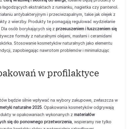
a łagodzących ekstraktach z rumianku, nagietka czy pantenol.
ziałaniu antybakteryjnym i przeciwzapalnym, takie jak olejek z
rakty z wierzby. Produkty te pomagają regulować wydzielanie
Dla osób borykających się z
przesuszeniem i łuszczeniem się
żywcze formuły z naturalnymi olejami, masłami i ceramidami
naskórka. Stosowanie kosmetyków naturalnych jako elementu
ndycji, zapobiegając nawrotom problemów i minimalizując
pakowań w profilaktyce
ów będzie silnie wpływać na wybory zakupowe, zwłaszcza w
metyki naturalne 2025
. Opakowania kosmetyków odgrywają
 produkty w opakowaniach wykonanych z
materiałów
cych się do ponownego przetworzenia
, wspieramy nie tylko
 ryzyko kontaktu skóry z potencjalnie szkodliwymi