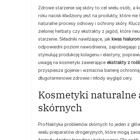
Zdrowe starzenie się skóry to cel wielu osób, a 
roku nacisk kładziony jest na produkty, które nie
naturalne procesy odnowy i ochrony skóry. Kluc
zielonej herbaty czy ekstrakty z jagód, które ne
starzenie. Składniki nawilżające, jak
kwas hialuro
odpowiedni poziom nawodnienia, zapobiegając
stymulują produkcję kolagenu i elastyny, poprawi
uwagę na kosmetyki zawierające
ekstrakty z roś
przyspiesza gojenie i wzmacnia barierę ochronn
długoterminowe zdrowie i młody wygląd cery.
Kosmetyki naturalne 
skórnych
Profilaktyka problemów skórnych to jeden z gł
wielu preparatów drogeryjnych, które mogą zaos
formuły działają łagodnie i holistycznie. Dla osób