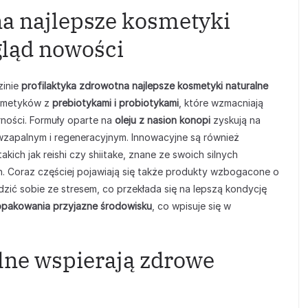
na najlepsze kosmetyki
gląd nowości
zinie
profilaktyka zdrowotna najlepsze kosmetyki naturalne
osmetyków z
prebiotykami i probiotykami
, które wzmacniają
rności. Formuły oparte na
oleju z nasion konopi
zyskują na
wzapalnym i regeneracyjnym. Innowacyjne są również
 takich jak reishi czy shiitake, znane ze swoich silnych
. Coraz częściej pojawiają się także produkty wzbogacone o
dzić sobie ze stresem, co przekłada się na lepszą kondycję
opakowania przyjazne środowisku
, co wpisuje się w
lne wspierają zdrowe