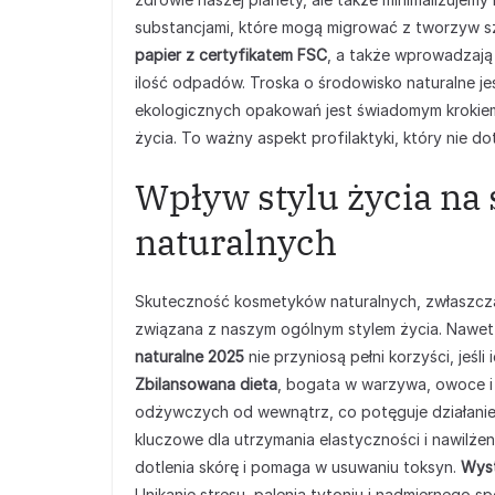
substancjami, które mogą migrować z tworzyw sz
papier z certyfikatem FSC
, a także wprowadzaj
ilość odpadów. Troska o środowisko naturalne je
ekologicznych opakowań jest świadomym krokiem
życia. To ważny aspekt profilaktyki, który nie d
Wpływ stylu życia n
naturalnych
Skuteczność kosmetyków naturalnych, zwłaszcza w
związana z naszym ogólnym stylem życia. Nawet
naturalne 2025
nie przyniosą pełni korzyści, jeśl
Zbilansowana dieta
, bogata w warzywa, owoce i
odżywczych od wewnątrz, co potęguje działani
kluczowe dla utrzymania elastyczności i nawilżen
dotlenia skórę i pomaga w usuwaniu toksyn.
Wyst
Unikanie stresu, palenia tytoniu i nadmiernego 