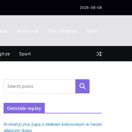
2026-08-08
acja
Moda i styl
Dom i Wnętrze
Sport
ętrze
Sport
Szukaj
Ostatnie wpisy
Aromatyczna zupa z mlekiem kokosowym w twoim
własnym domu