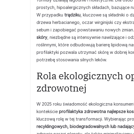
prostych, hipoalergicznych składach, bazujące n
W przypadku
trądziku
, kluczowe są składniki o d
drzewa herbacianego, oczar wirginijski czy ekst
sebum i zapobiegać powstawaniu nowych zmian. 
skóry
, niezbędne są intensywnie nawilżające i od
roślinnymi, które odbudowują barierę lipidową 
profilaktyki pozwala utrzymać skórę w dobrej ko
potrzebę stosowania silnych leków.
Rola ekologicznych o
zdrowotnej
W 2025 roku świadomość ekologiczna konsument
kontekście
profilaktyka zdrowotna najlepsze kos
kluczową rolę w tej transformacji. Wybierając
recyklingowych, biodegradowalnych lub nadają
zdrowie naszej planety, ale także minimalizujemy