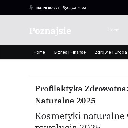
Przejdź
Sycąca zupa z mięsem mielonym, która rozgrzeje każdego
NAJNOWSZE
do
treści
Poznajsie
Home
Home
Biznes I Finanse
Zdrowie I Uroda
Profilaktyka Zdrowotna
Naturalne 2025
Kosmetyki naturalne 
rewolucja 2025