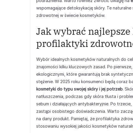
podrażnienia. Warto również zwrócić uwagę na
e
wspomagające detoksykację skóry. Te naturalne 
zdrowotnej w świecie kosmetyków.
Jak wybrać najlepsze
profilaktyki zdrowotn
Wybór idealnych kosmetyków naturalnych do ce
znajomości kilku kluczowych zasad. Po pierwsze
ekologicznymi, które gwarantują brak syntetyczn
stężenie. W 2025 roku konsumenci będą coraz ba
kosmetyki do typu swojej skóry i jej potrzeb
. Skó
natłuszczenia, podczas gdy skóra tłusta i prob
sebum i działających antybakteryjnie. Po trzecie,
zastąpi osobistego doświadczenia. Warto zacząć
na dany produkt. Pamiętaj, że profilaktyka zdr
stosowaniu wysokiej jakości kosmetyków naturaln