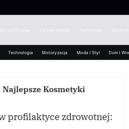
Biznes i Finanse
Zdrowie i Uroda
Technologia
Motoryz
Technologia
Motoryzacja
Moda I Styl
Dom I Wn
: Najlepsze Kosmetyki
w profilaktyce zdrowotnej: