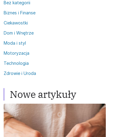
Bez kategorii
Biznes i Finanse
Ciekawostki
Dom i Wnętrze
Moda i styl
Motoryzacja
Technologia
Zdrowie i Uroda
Zamykan
meto
Nowe artykuły