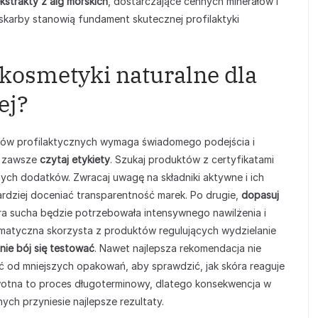
kstrakty z alg morskich
, dostarczające cennych minerałów i
skarby stanowią fundament skutecznej profilaktyki
 kosmetyki naturalne dla
ej?
lów profilaktycznych wymaga świadomego podejścia i
, zawsze
czytaj etykiety
. Szukaj produktów z certyfikatami
ych dodatków. Zwracaj uwagę na składniki aktywne i ich
rdziej doceniać transparentność marek. Po drugie,
dopasuj
ra sucha będzie potrzebowała intensywnego nawilżenia i
lematyczna skorzysta z produktów regulujących wydzielanie
nie bój się testować
. Nawet najlepsza rekomendacja nie
 od mniejszych opakowań, aby sprawdzić, jak skóra reaguje
owotna to proces długoterminowy, dlatego konsekwencja w
ych przyniesie najlepsze rezultaty.