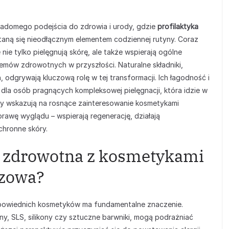
iadomego podejścia do zdrowia i urody, gdzie
profilaktyka
taną się nieodłącznym elementem codziennej rutyny. Coraz
ie tylko pielęgnują skórę, ale także wspierają ogólne
emów zdrowotnych w przyszłości. Naturalne składniki,
odgrywają kluczową rolę w tej transformacji. Ich łagodność i
dla osób pragnących kompleksowej pielęgnacji, która idzie w
ndy wskazują na rosnące zainteresowanie kosmetykami
oprawę wyglądu – wspierają regenerację, działają
chronne skóry.
a zdrowotna z kosmetykami
czowa?
dpowiednich kosmetyków ma fundamentalne znaczenie.
y, SLS, silikony czy sztuczne barwniki, mogą podrażniać